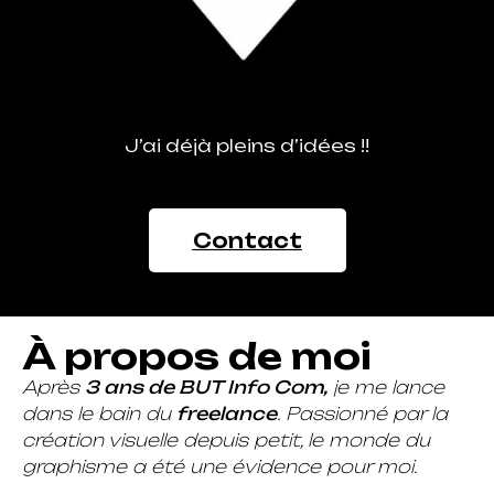
J’ai déjà pleins d’idées !!
Contact
À propos de moi
Après
3 ans de BUT Info Com,
je me lance
dans le bain du
freelance
. Passionné par la
création visuelle depuis petit, le monde du
graphisme a été une évidence pour moi.