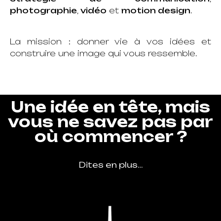
photographie
,
vidéo
et
motion design
.
La mission : donner vie à vos idées et
construire une image qui vous ressemble.
Une idée en tête, mais
vous ne savez pas par
où commencer ?
Dites en plus…